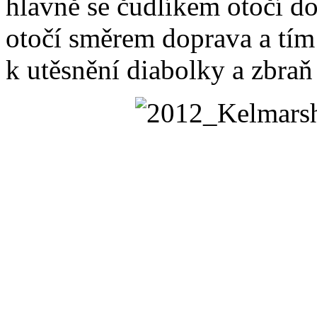
hlavně se čudlíkem otočí do
otočí směrem doprava a tí
k utěsnění diabolky a zbraň 