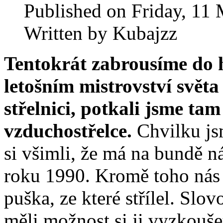
Published on Friday, 11
Written by Kubajzz
Tentokrát zabrousíme do h
letošním mistrovství světa
střelnici, potkali jsme t
vzduchostřelce.
Chvilku jsm
si všimli, že má na bundě n
roku 1990. Kromě toho nás
puška, ze které střílel. Slo
měli možnost si ji vyzkouše