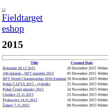
2015
Title
Created Date
Bohumín 28.12.2015
29 December 2015
Writte
100 sklopek - HFT maratón 2015
05 December 2015
Writte
HFT World Championship 2016 England
29 November 2015
Writte
Pohár CAFTA 2015 - výsledky
25 November 2015
Writte
Pohár České sklopky 2015
24 November 2015
Writte
Choltice 21.11.2015
23 November 2015
Writte
Pyskowice 14.11.2015
18 November 2015
Writte
Žalany 7.11.2015
08 November 2015
Writte