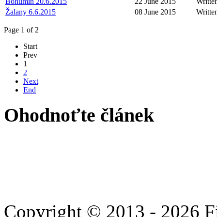
Bohumín 20.6.2015
22 June 2015
Writte
Žalany 6.6.2015
08 June 2015
Writte
Page 1 of 2
Start
Prev
1
2
Next
End
Ohodnoťte článek
Copyright © 2013 - 2026 Fie