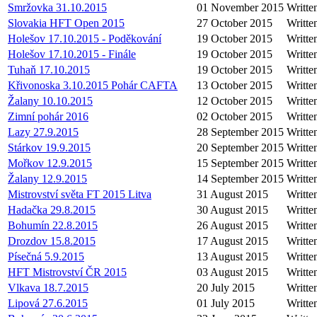
Smržovka 31.10.2015
01 November 2015
Writte
Slovakia HFT Open 2015
27 October 2015
Writte
Holešov 17.10.2015 - Poděkování
19 October 2015
Writte
Holešov 17.10.2015 - Finále
19 October 2015
Writte
Tuhaň 17.10.2015
19 October 2015
Writte
Křivonoska 3.10.2015 Pohár CAFTA
13 October 2015
Writt
Žalany 10.10.2015
12 October 2015
Writte
Zimní pohár 2016
02 October 2015
Writte
Lazy 27.9.2015
28 September 2015
Writte
Stárkov 19.9.2015
20 September 2015
Writte
Mořkov 12.9.2015
15 September 2015
Writte
Žalany 12.9.2015
14 September 2015
Writte
Mistrovství světa FT 2015 Litva
31 August 2015
Writte
Hadačka 29.8.2015
30 August 2015
Writte
Bohumín 22.8.2015
26 August 2015
Writte
Drozdov 15.8.2015
17 August 2015
Writte
Písečná 5.9.2015
13 August 2015
Writte
HFT Mistrovství ČR 2015
03 August 2015
Writte
Vlkava 18.7.2015
20 July 2015
Writte
Lipová 27.6.2015
01 July 2015
Writte