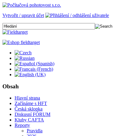
Vytvořit / upravit účet
Obsah
Hlavní strana
Začínáme s HFT
Česká sklopka
Diskusní FÓRUM
Kluby CAFTA
Reporty
Pravidla