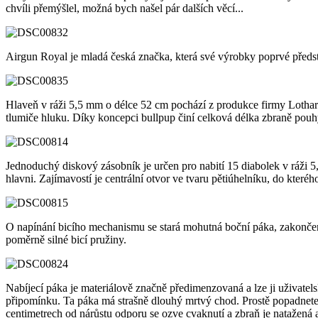
chvíli přemýšlel, možná bych našel pár dalších věcí...
Airgun Royal je mladá česká značka, která své výrobky poprvé předs
Hlaveň v ráži 5,5 mm o délce 52 cm pochází z produkce firmy Lothar 
tlumiče hluku. Díky koncepci bullpup činí celková délka zbraně pou
Jednoduchý diskový zásobník je určen pro nabití 15 diabolek v ráži 
hlavni. Zajímavostí je centrální otvor ve tvaru pětiúhelníku, do které
O napínání bicího mechanismu se stará mohutná boční páka, zakončen
poměrně silné bicí pružiny.
Nabíjecí páka je materiálově značně předimenzovaná a lze ji uživatels
připomínku. Ta páka má strašně dlouhý mrtvý chod. Prostě popadnete pá
centimetrech od nárůstu odporu se ozve cvaknutí a zbraň je natažená a