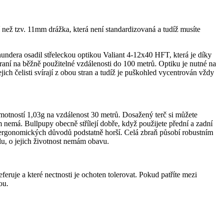
 než tzv. 11mm drážka, která není standardizovaná a tudíž musíte
hundera osadil střeleckou optikou Valiant 4-12x40 HFT, která je díky
raní na běžně použitelné vzdálenosti do 100 metrů. Optiku je nutné na
ch čelisti svírají z obou stran a tudíž je puškohled vycentrován vždy
hmotností 1,03g na vzdálenost 30 metrů. Dosažený terč si můžete
m nemá. Bullpupy obecně střílejí dobře, když použijete přední a zadní
o z ergonomických důvodů podstatně horší. Celá zbraň působí robustním
u, o jejich životnost nemám obavu.
eruje a které nectnosti je ochoten tolerovat. Pokud patříte mezi
ou.