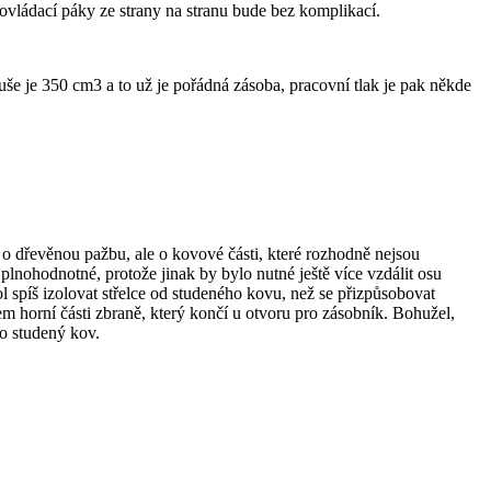
 ovládací páky ze strany na stranu bude bez komplikací.
še je 350 cm3 a to už je pořádná zásoba, pracovní tlak je pak někde
ář o dřevěnou pažbu, ale o kovové části, které rozhodně nejsou
plnohodnotné, protože jinak by bylo nutné ještě více vzdálit osu
l spíš izolovat střelce od studeného kovu, než se přizpůsobovat
m horní části zbraně, který končí u otvoru pro zásobník. Bohužel,
e o studený kov.