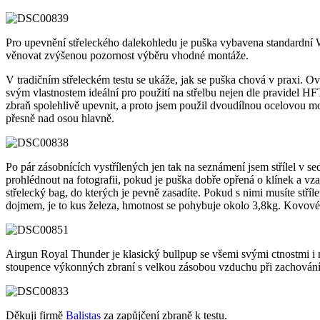
Pro upevnění střeleckého dalekohledu je puška vybavena standardní We
věnovat zvýšenou pozornost výběru vhodné montáže.
V tradičním střeleckém testu se ukáže, jak se puška chová v praxi. O
svým vlastnostem ideální pro použití na střelbu nejen dle pravidel H
zbraň spolehlivě upevnit, a proto jsem použil dvoudílnou ocelovou mon
přesně nad osou hlavně.
Po pár zásobnících vystřílených jen tak na seznámení jsem střílel v 
prohlédnout na fotografii, pokud je puška dobře opřená o klínek a vza
střelecký bag, do kterých je pevně zasadíte. Pokud s nimi musíte stří
dojmem, je to kus železa, hmotnost se pohybuje okolo 3,8kg. Kovové
Airgun Royal Thunder je klasický bullpup se všemi svými ctnostmi i ne
stoupence výkonných zbraní s velkou zásobou vzduchu při zachován
Děkuji firmě
Balistas
za zapůjčení zbraně k testu.