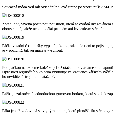
Současná móda velí mít ovládání na levé straně po vzoru pušek M4. N
Zbraň je vybavena posuvnou pojistkou, která se ovládá ukazovákem stř
oboustranná, takže nebude dělat problém ani levorukým střelcům.
Páčka v zadní části pušky vypadá jako pojistka, ale není to pojistka, 
je v pozici R, tak jej můžete vysunout.
Pod páčkou nalezneme kolečko jehož otáčením ovládáme sílu napnutí bic
Uprostřed regulačního kolečka vykukuje ve vzduchovkářském světě mál
ho nevidíte, ústrojí není natažené.
Pažba je zakončená jednoduchou gumovou botkou, která slouží k zapř
Páka je zpřevodovaná s dvojitým táhlem, které přenáší sílu střelcovy r