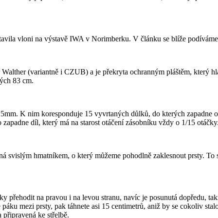
tavila vloni na výstavě IWA v Norimberku. V článku se blíže podíváme
Walther (variantně i CZUB) a je překryta ochranným pláštěm, který hla
hých 83 cm.
5,5mm. K nim koresponduje 15 vyvrtaných důlků, do kterých zapadne od
ho zapadne díl, který má na starost otáčení zásobníku vždy o 1/15 otáčky
á svislým hmatníkem, o který můžeme pohodlně zaklesnout prsty. To se 
ky přehodit na pravou i na levou stranu, navíc je posunutá dopředu, tak
ku mezi prsty, pak táhnete asi 15 centimetrů, aniž by se cokoliv stalo,
 připravená ke střelbě.