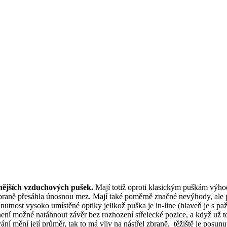
nějších vzduchových pušek.
Mají totiž oproti klasickým puškám výhod
 zbraně přesáhla únosnou mez. Mají také poměrně značné nevýhody, al
tnost vysoko umístěné optiky jelikož puška je in-line (hlaveň je s paž
ení možné natáhnout závěr bez rozhození střelecké pozice, a když už to 
ání mění její průměr, tak to má vliv na nástřel zbraně, těžiště je posu