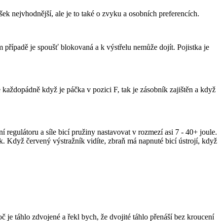
k nejvhodnější, ale je to také o zvyku a osobních preferencích.
případě je spoušť blokovaná a k výstřelu nemůže dojít. Pojistka je
e každopádně když je páčka v pozici F, tak je zásobník zajištěn a když
regulátoru a síle bicí pružiny nastavovat v rozmezí asi 7 - 40+ joule.
 Když červený výstražník vidíte, zbraň má napnuté bicí ústrojí, když
č je táhlo zdvojené a řekl bych, že dvojité táhlo přenáší bez kroucení