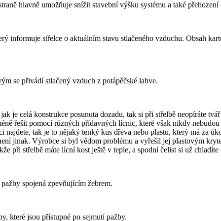
o straně hlavně umožňuje snížit stavební výšku systému a také přehození
ý informuje střelce o aktuálním stavu stlačeného vzduchu. Obsah kartu
erým se přivádí stlačený vzduch z potápěčské lahve.
, jak je celá konstrukce posunuta dozadu, tak si při střelbě neopíráte tv
i méně řešit pomocí různých přídavných lícnic, které však nikdy nebudou 
najdete, tak je to nějaký tenký kus dřeva nebo plastu, který má za úko
není jinak. Výrobce si byl vědom problému a vyřešil jej plastovým kryte
že při střelbě máte lícní kost ještě v teple, a spodní čelist si už chladít
m pažby spojená zpevňujícím žebrem.
y, které jsou přístupné po sejmutí pažby.