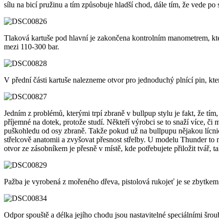
sílu na bicí pružinu a tím způsobuje hladší chod, dále tím, že vede p
Tlaková kartuše pod hlavní je zakončena kontrolním manometrem, kter
mezi 110-300 bar.
V přední části kartuše nalezneme otvor pro jednoduchý plnící pin, kt
Jedním z problémů, kterými trpí zbraně v bullpup stylu je fakt, že tím
příjemné na dotek, protože studí. Někteří výrobci se to snaží více, č
puškohledu od osy zbraně. Takže pokud už na bullpupu nějakou lícnici 
střelcově anatomii a zvyšovat přesnost střelby. U modelu Thunder to 
otvor ze zásobníkem je přesně v místě, kde potřebujete přiložit tvář, tak
Pažba je vyrobená z mořeného dřeva, pistolová rukojeť je se zbytke
Odpor spouště a délka jejího chodu jsou nastavitelné speciálními šroub