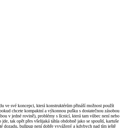
u ve své koncepci, která konstruktérům přináší možnost použít
e pokud chcete kompaktní a výkonnou pušku s dostatečnou zásobou
bou v jedné rovině), problémy s lícnicí, která tam vůbec není nebo
jde, tak opět přes všelijaká táhla obdobně jako se spouští, kartuše
nuté dozadu, bullpup není dobře vyvážený a kdybych nad tím ještě