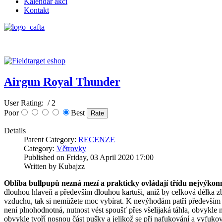
Kalendář akcí
Kontakt
Airgun Royal Thunder
User Rating:
/ 2
Poor
Best
Details
Parent Category:
RECENZE
Category:
Větrovky
Published on Friday, 03 April 2020 17:00
Written by Kubajzz
Obliba bullpupů nezná mezí a prakticky ovládají třídu nejvýkon
dlouhou hlaveň a především dlouhou kartuši, aniž by celková délka
vzduchu, tak si nemůžete moc vybírat. K nevýhodám patří především nu
není plnohodnotná, nutnost vést spoušť přes všelijaká táhla, obvykle n
obvykle tvoří nosnou část pušky a jelikož se při nafukování a vyfukov