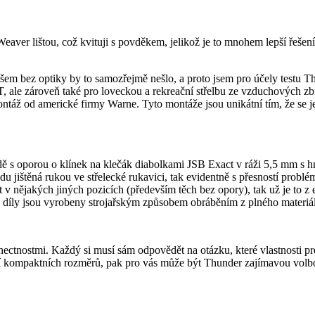
aver lištou, což kvituji s povděkem, jelikož je to mnohem lepší řešení
všem bez optiky by to samozřejmě nešlo, a proto jsem pro účely testu T
FT, ale zároveň také pro loveckou a rekreační střelbu ze vzduchových zb
táž od americké firmy Warne. Tyto montáže jsou unikátní tím, že se jeji
sedě s oporou o klínek na klečák diabolkami JSB Exact v ráži 5,5 mm s 
du jištěná rukou ve střelecké rukavici, tak evidentně s přesností problé
let v nějakých jiných pozicích (především těch bez opory), tak už je t
 díly jsou vyrobeny strojařským způsobem obráběním z plného materiál
ctnostmi. Každý si musí sám odpovědět na otázku, které vlastnosti pref
í kompaktních rozměrů, pak pro vás může být Thunder zajímavou volb