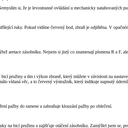
emyslím si, že je levostranné ovládání u mechanicky natahovaných puše
ílející ruky. Pokud vidíme červený bod, zbraň je odjištěna. V opačném 
nýbrž aretace zásobníku. Nejsem si jistý co znamenají písmena R a F, al
í pružiny a tím i výkon zbraně, který můžete v závislosti na nastavení 
o vídaná věc, a to červený výstražník, který indikuje napnutý úderník.
ení pažby do ramene a zabraňuje klouzání pažby po oblečení.
uky na bicí pružinu a zajišťuje otáčení zásobníku. Zamýšlel jsem se, pro