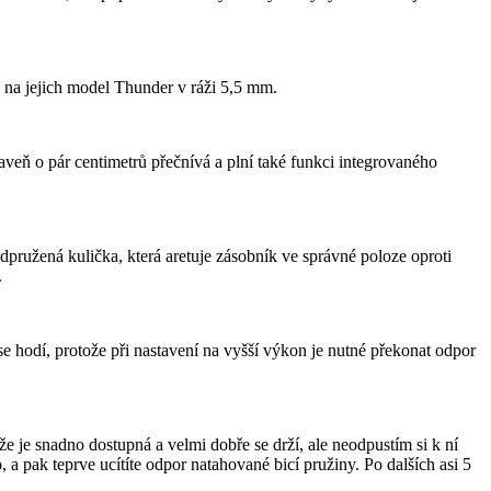
 na jejich model Thunder v ráži 5,5 mm.
veň o pár centimetrů přečnívá a plní také funkci integrovaného
pružená kulička, která aretuje zásobník ve správné poloze oproti
.
hodí, protože při nastavení na vyšší výkon je nutné překonat odpor
že je snadno dostupná a velmi dobře se drží, ale neodpustím si k ní
 a pak teprve ucítíte odpor natahované bicí pružiny. Po dalších asi 5