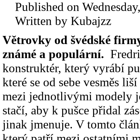
Published on Wednesday,
Written by Kubajzz
Větrovky od švédské firm
známé a populární.
Fredri
konstruktér, který vyrábí p
které se od sebe vesměs liší
mezi jednotlivými modely j
stačí, aby k pušce přidal zá
jinak jmenuje. V tomto člá
který patří mezi ostatními