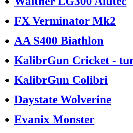
Walther LG300 Alutec
FX Verminator Mk2
AA S400 Biathlon
KalibrGun Cricket - tu
KalibrGun Colibri
Daystate Wolverine
Evanix Monster