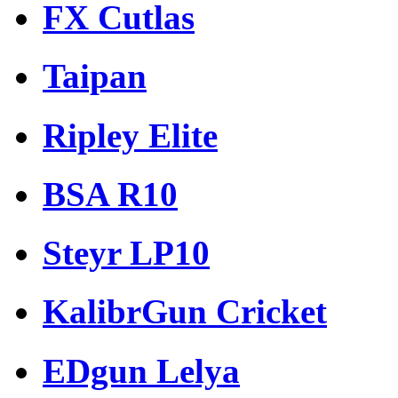
FX Cutlas
Taipan
Ripley Elite
BSA R10
Steyr LP10
KalibrGun Cricket
EDgun Lelya