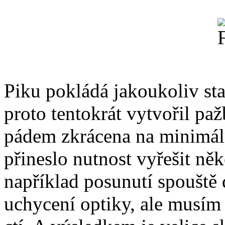
Piku pokládá jakoukoliv sta
proto tentokrát vytvořil paž
pádem zkrácena na minimál
přineslo nutnost vyřešit ně
například posunutí spouště 
uchycení optiky, ale musím ř