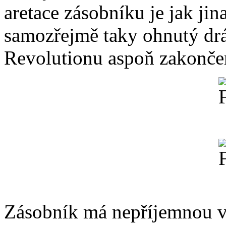
aretace zásobníku je jak jin
samozřejmě taky ohnutý drát
Revolutionu aspoň zakonč
Zásobník má nepříjemnou vl