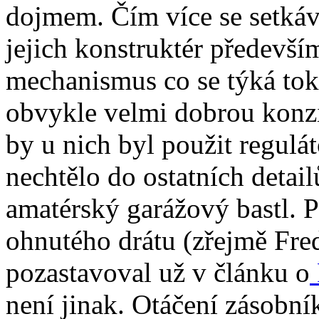
dojmem. Čím více se setkáv
jejich konstruktér předevší
mechanismus co se týká tok
obvykle velmi dobrou konzi
by u nich byl použit regulá
nechtělo do ostatních detail
amatérský garážový bastl. 
ohnutého drátu (zřejmě Fred
pozastavoval už v článku o
není jinak. Otáčení zásobní