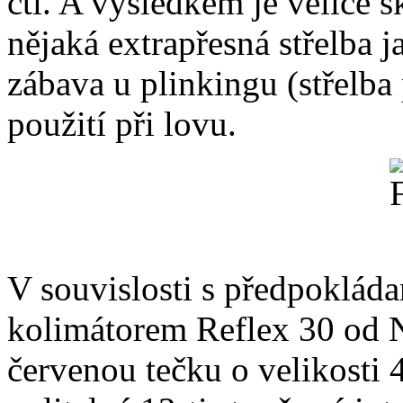
ctí. A výsledkem je velice 
nějaká extrapřesná střelba 
zábava u plinkingu (střelb
použití při lovu.
V souvislosti s předpoklád
kolimátorem Reflex 30 od N
červenou tečku o velikosti