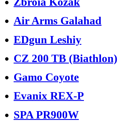
Zbroia Kozak
Air Arms Galahad
EDgun Leshiy
CZ 200 TB (Biathlon)
Gamo Coyote
Evanix REX-P
SPA PR900W