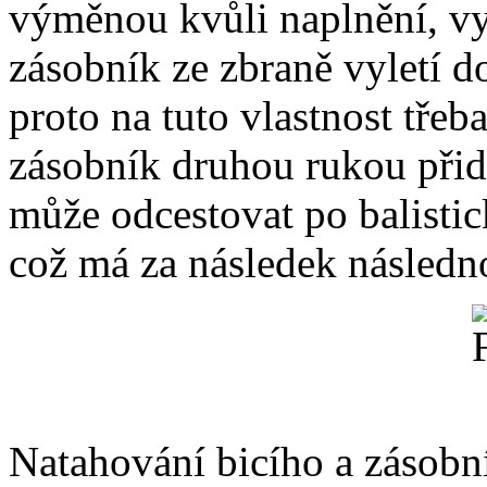
výměnou kvůli naplnění, vyt
zásobník ze zbraně vyletí do
proto na tuto vlastnost třeb
zásobník druhou rukou přidr
může odcestovat po balistic
což má za následek následn
Natahování bicího a zásob