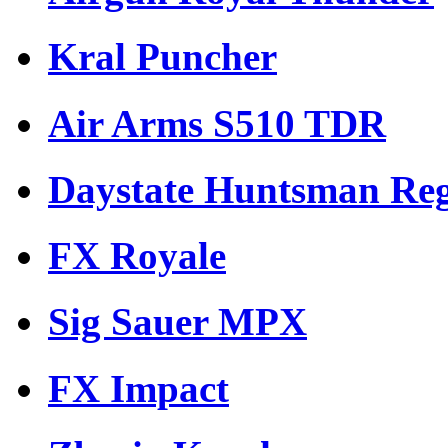
Kral Puncher
Air Arms S510 TDR
Daystate Huntsman Reg
FX Royale
Sig Sauer MPX
FX Impact