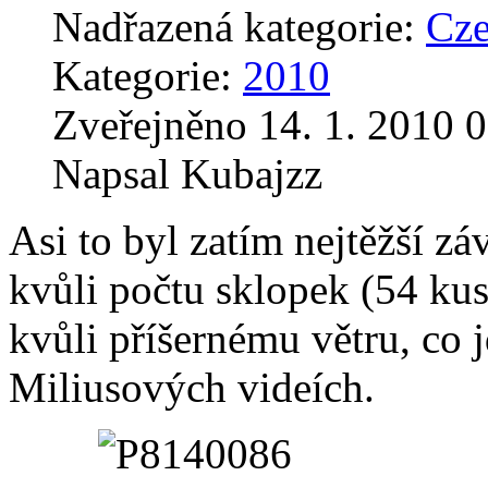
Nadřazená kategorie:
Cz
Kategorie:
2010
Zveřejněno 14. 1. 2010 0
Napsal Kubajzz
Asi to byl zatím nejtěžší z
kvůli počtu sklopek (54 k
kvůli příšernému větru, co 
Miliusových videích.