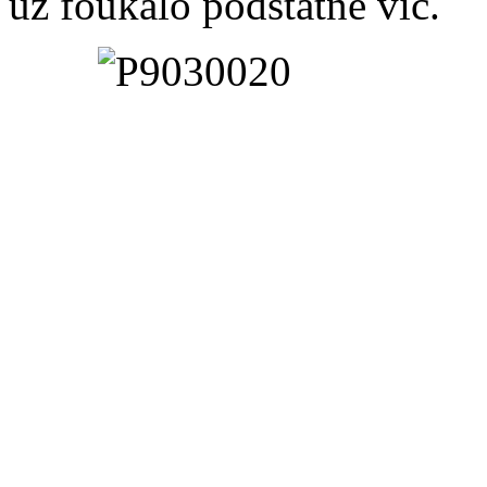
už foukalo podstatně víc.