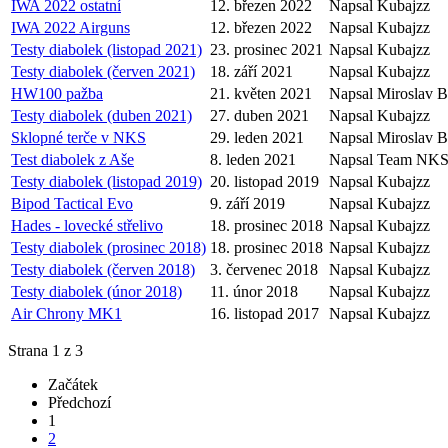
IWA 2022 ostatní
12. březen 2022
Napsal Kubajzz
IWA 2022 Airguns
12. březen 2022
Napsal Kubajzz
Testy diabolek (listopad 2021)
23. prosinec 2021
Napsal Kubajzz
Testy diabolek (červen 2021)
18. září 2021
Napsal Kubajzz
HW100 pažba
21. květen 2021
Napsal Miroslav 
Testy diabolek (duben 2021)
27. duben 2021
Napsal Kubajzz
Sklopné terče v NKS
29. leden 2021
Napsal Miroslav 
Test diabolek z Aše
8. leden 2021
Napsal Team NK
Testy diabolek (listopad 2019)
20. listopad 2019
Napsal Kubajzz
Bipod Tactical Evo
9. září 2019
Napsal Kubajzz
Hades - lovecké střelivo
18. prosinec 2018
Napsal Kubajzz
Testy diabolek (prosinec 2018)
18. prosinec 2018
Napsal Kubajzz
Testy diabolek (červen 2018)
3. červenec 2018
Napsal Kubajzz
Testy diabolek (únor 2018)
11. únor 2018
Napsal Kubajzz
Air Chrony MK1
16. listopad 2017
Napsal Kubajzz
Strana 1 z 3
Začátek
Předchozí
1
2