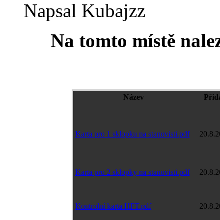
Napsal Kubajzz
Na tomto místě nalez
Název
Přid
Karta pro 1 sklopku na stanovisti.pdf
20.8.
Karta pro 2 sklopky na stanovisti.pdf
20.8.
Kontrolní karta HFT.pdf
20.8.