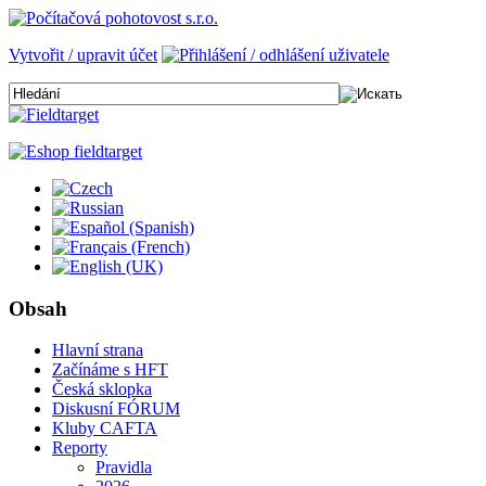
Vytvořit / upravit účet
Obsah
Hlavní strana
Začínáme s HFT
Česká sklopka
Diskusní FÓRUM
Kluby CAFTA
Reporty
Pravidla