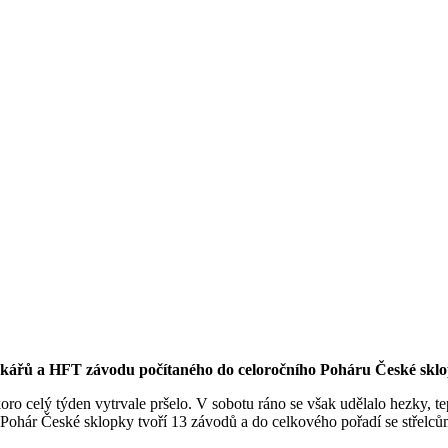
hovkářů a HFT závodu počítaného do celoročního Poháru České skl
skoro celý týden vytrvale pršelo. V sobotu ráno se však udělalo hezky,
í. Pohár České sklopky tvoří 13 závodů a do celkového pořadí se střelců