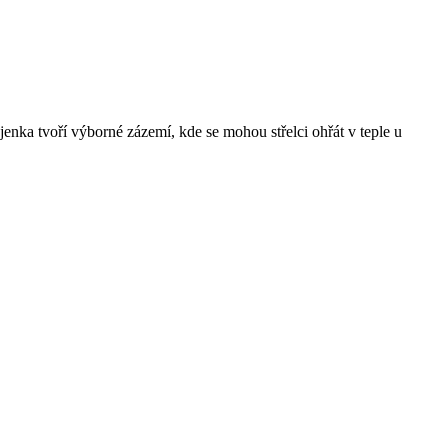
nka tvoří výborné zázemí, kde se mohou střelci ohřát v teple u