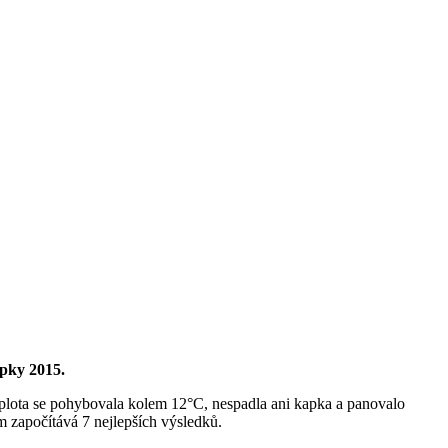
opky 2015.
 teplota se pohybovala kolem 12°C, nespadla ani kapka a panovalo
m započítává 7 nejlepších výsledků.