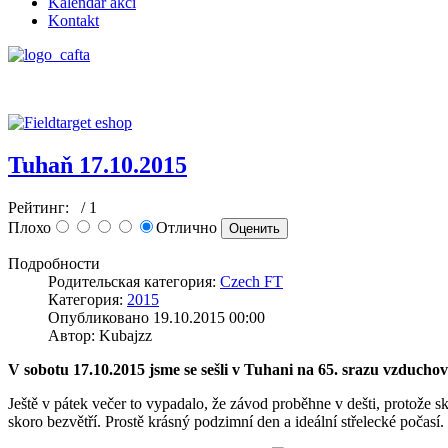
Kalendář akcí
Kontakt
Tuhaň 17.10.2015
Рейтинг:
/ 1
Плохо
Отлично
Подробности
Родительская категория:
Czech FT
Категория:
2015
Опубликовано 19.10.2015 00:00
Автор: Kubajzz
V sobotu 17.10.2015 jsme se sešli v Tuhani na 65. srazu vzduc
Ještě v pátek večer to vypadalo, že závod proběhne v dešti, protože 
skoro bezvětří. Prostě krásný podzimní den a ideální střelecké počas