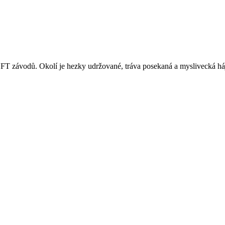
T závodů. Okolí je hezky udržované, tráva posekaná a myslivecká háje