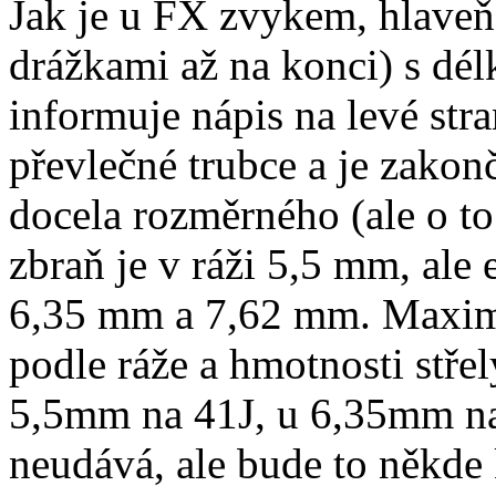
Jak je u FX zvykem, hlaveň
drážkami až na konci) s dé
informuje nápis na levé str
převlečné trubce a je zako
docela rozměrného (ale o to
zbraň je v ráži 5,5 mm, ale 
6,35 mm a 7,62 mm. Maximál
podle ráže a hmotnosti stře
5,5mm na 41J, u 6,35mm na 
neudává, ale bude to někde