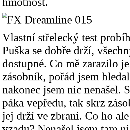
hmotnost.
Vlastní střelecký test probí
Puška se dobře drží, všech
dostupné. Co mě zarazilo je
zásobník, pořád jsem hledal,
nakonec jsem nic nenašel. 
páka vepředu, tak skrz zásob
jej drží ve zbrani. Co ho al
vzadu? Nenašel jsem tam nic