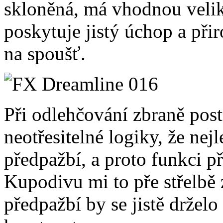
skloněná, má vhodnou veliko
poskytuje jistý úchop a př
na spoušť.
Při odlehčování zbraně pos
neotřesitelné logiky, že nej
předpažbí, a proto funkci p
Kupodivu mi to pře střelbě z
předpažbí by se jistě drželo 