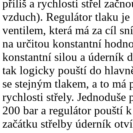
příliš a rychlosti střel začn
vzduch). Regulátor tlaku je
ventilem, která má za cíl sn
na určitou konstantní hodno
konstantní silou a úderník do
tak logicky pouští do hlavn
se stejným tlakem, a to má p
rychlosti střely. Jednoduše
200 bar a regulátor pouští k
začátku střelby úderník otví