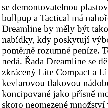
se demontovatelnou plastov
bullpup a Tactical má nahoř
Dreamline by měly být tak
nabídky, kdy poskytují výbo
poměrně rozumné peníze. To
nedá
.
Řada Dreamline se dě
zkrácený Lite Compact a Lit
kevlarovou tlakovou nádob
koncipované jako přísně mod
skoro neomezené množství v