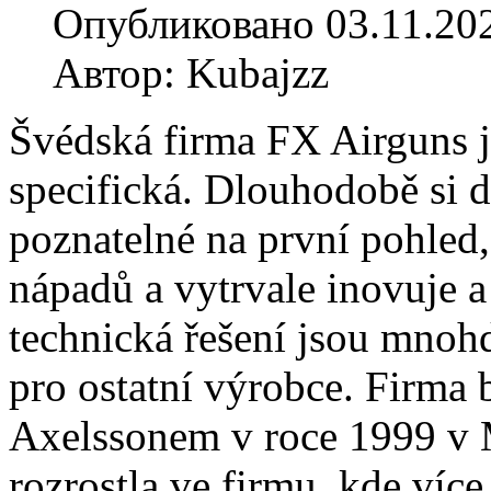
Опубликовано 03.11.20
Автор: Kubajzz
Švédská firma FX Airguns j
specifická. Dlouhodobě si dr
poznatelné na první pohled,
nápadů a vytrvale inovuje a
technická řešení jsou mnoh
pro ostatní výrobce. Firma
Axelssonem v roce 1999 v M
rozrostla ve firmu, kde víc