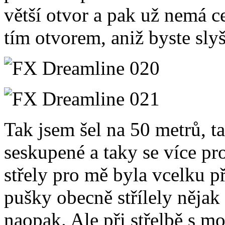
větší otvor a pak už nemá ce
tím otvorem, aniž byste slyš
Tak jsem šel na 50 metrů, t
seskupené a taky se více pro
střely pro mě byla vcelku 
pušky obecně střílely nějak 
naopak. Ale při střelbě s 