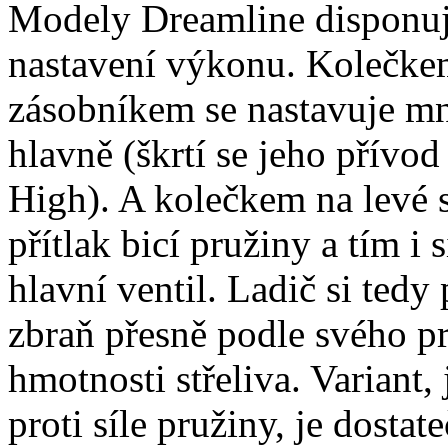
Modely Dreamline disponu
nastavení výkonu. Kolečkem
zásobníkem se nastavuje mn
hlavně (škrtí se jeho přív
High). A kolečkem na levé s
přítlak bicí pružiny a tím i
hlavní ventil. Ladič si tedy 
zbraň přesně podle svého p
hmotnosti střeliva. Variant
proti síle pružiny, je dosta