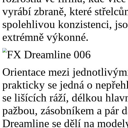
vyrábí zbraně,
které střelců
spolehlivou konzistenci, js
extrémně výkonné.
Orientace mezi jednotlivým
prakticky se jedná o nepře
se lišících ráží, délkou hlav
pažbou, zásobníkem a pár d
Dreamline se dělí na modely