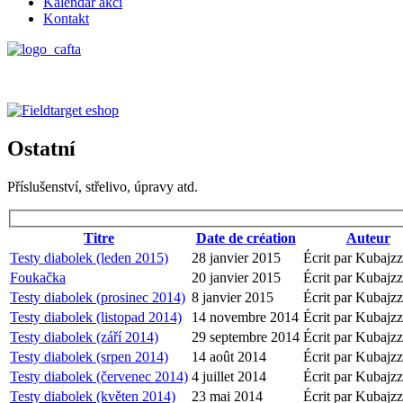
Kalendář akcí
Kontakt
Ostatní
Příslušenství, střelivo, úpravy atd.
Titre
Date de création
Auteur
Testy diabolek (leden 2015)
28 janvier 2015
Écrit par Kubajzz
Foukačka
20 janvier 2015
Écrit par Kubajzz
Testy diabolek (prosinec 2014)
8 janvier 2015
Écrit par Kubajzz
Testy diabolek (listopad 2014)
14 novembre 2014
Écrit par Kubajzz
Testy diabolek (září 2014)
29 septembre 2014
Écrit par Kubajzz
Testy diabolek (srpen 2014)
14 août 2014
Écrit par Kubajzz
Testy diabolek (červenec 2014)
4 juillet 2014
Écrit par Kubajzz
Testy diabolek (květen 2014)
23 mai 2014
Écrit par Kubajzz