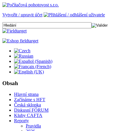
Vytvořit / upravit účet
Obsah
Hlavní strana
Začínáme s HFT
Česká sklopka
Diskusní FÓRUM
Kluby CAFTA
Reporty
Pravidla