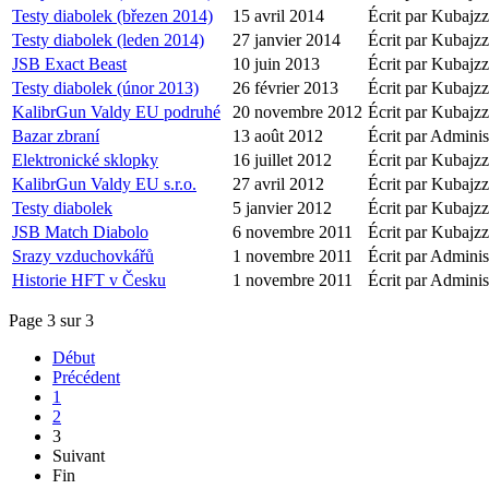
Testy diabolek (březen 2014)
15 avril 2014
Écrit par Kubajzz
Testy diabolek (leden 2014)
27 janvier 2014
Écrit par Kubajzz
JSB Exact Beast
10 juin 2013
Écrit par Kubajzz
Testy diabolek (únor 2013)
26 février 2013
Écrit par Kubajzz
KalibrGun Valdy EU podruhé
20 novembre 2012
Écrit par Kubajzz
Bazar zbraní
13 août 2012
Écrit par Adminis
Elektronické sklopky
16 juillet 2012
Écrit par Kubajzz
KalibrGun Valdy EU s.r.o.
27 avril 2012
Écrit par Kubajzz
Testy diabolek
5 janvier 2012
Écrit par Kubajzz
JSB Match Diabolo
6 novembre 2011
Écrit par Kubajzz
Srazy vzduchovkářů
1 novembre 2011
Écrit par Adminis
Historie HFT v Česku
1 novembre 2011
Écrit par Adminis
Page 3 sur 3
Début
Précédent
1
2
3
Suivant
Fin